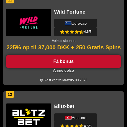
11
Wild Fortune
Curacao
4.6/5
Velkomstbonus
225% op til 37,000 DKK + 250 Gratis Spins
Få bonus
Anmeldelse
Sidst kontrolleret:05.08.2026
12
Blitz-bet
Anjouan
4.5/5