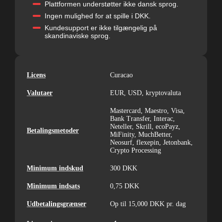
Plattformen understøtter ikke dansk sprog.
Ingen mulighed for at spille i DKK.
Kundesupport er ikke tilgængelig på
skandinaviske sprog.
Licens
Curacao
Valutaer
EUR, USD, kryptovaluta
Mastercard, Maestro, Visa,
Bank Transfer, Interac,
Neteller, Skrill, ecoPayz,
Betalingsmetoder
MiFinity, MuchBetter,
Neosurf, flexepin, Jetonbank,
Crypto Processing
Minimum indskud
300 DKK
Minimum indsats
0,75 DKK
Udbetalingsgrænser
Op til 15,000 DKK pr. dag