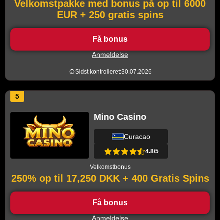
Velkomstpakke med bonus på op til 6000
EUR + 250 gratis spins
Få bonus
Anmeldelse
Sidst kontrolleret:30.07.2026
5
Mino Casino
Curacao
4.8/5
Velkomstbonus
250% op til 17,250 DKK + 400 Gratis Spins
Få bonus
Anmeldelse