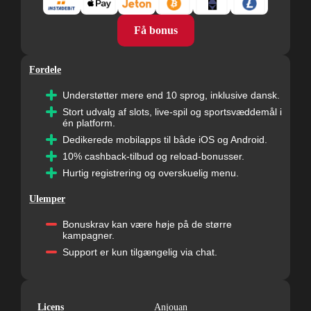
Få bonus
Fordele
Understøtter mere end 10 sprog, inklusive dansk.
Stort udvalg af slots, live-spil og sportsvæddemål i
én platform.
Dedikerede mobilapps til både iOS og Android.
10% cashback-tilbud og reload-bonusser.
Hurtig registrering og overskuelig menu.
Ulemper
Bonuskrav kan være høje på de større
kampagner.
Support er kun tilgængelig via chat.
Licens
Anjouan