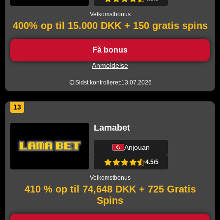
Velkomstbonus
400% op til 15.000 DKK + 150 gratis spins
Få bonus
Anmeldelse
Sidst kontrolleret:13.07.2026
13
Lamabet
Anjouan
4.5/5
Velkomstbonus
410 % op til 74,648 DKK + 725 Gratis
Spins