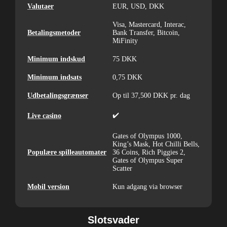
Valutaer
EUR, USD, DKK
Visa, Mastercard, Interac,
Betalingsmetoder
Bank Transfer, Bitcoin,
MiFinity
Minimum indskud
75 DKK
Minimum indsats
0,75 DKK
Udbetalingsgrænser
Op til 37,500 DKK pr. dag
✔️
Live casino
Gates of Olympus 1000,
King’s Mask, Hot Chilli Bells,
Populære spilleautomater
36 Coins, Rich Piggies 2,
Gates of Olympus Super
Scatter
Mobil version
Kun adgang via browser
Slotsvader