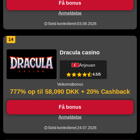
Få bonus
Anmeldelse
Sidst kontrolleret:03.08.2026
14
Dracula casino
Anjouan
4.5/5
Velkomstbonus
777% op til 58,090 DKK + 20% Cashback
Få bonus
Anmeldelse
Sidst kontrolleret:24.07.2026