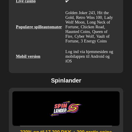
✔️
Live casino
Golden Joker 243, Hit the
Gold, Retro Wins 100, Lady
Wolf Moon, Long Neck of
Populære spilleautomater
Fortune, Chicken Road,
Haunted Coins, Queen of
Fire, Cyber Wolf, Vault of
Fortune, 3 Energy Coins
Log ind via hjemmesiden og
Mobil version
mobilappen til Android og
iOS
Spinlander