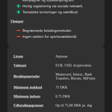
Hurtig registrering via sociale netværk.
Tematiske turneringer og særtilbud.
Ulemper
Begrænsede betalingsmetoder.
Ingen sektion for sportsvæddemål.
Licens
Anjouan
Valutaer
EUR, USD, kryptovaluta
Mastercard, Interac, Bank
Betalingsmetoder
Transfers, Bitcoin, MiFinity
Minimum indskud
75 DKK
Minimum indsats
0,75 DKK
Udbetalingsgrænser
Op til 75,00 DKK pr. dag