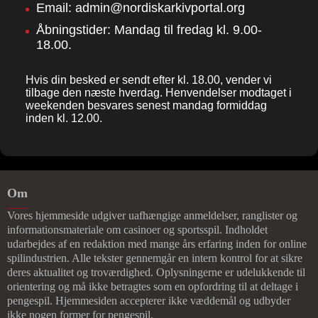
Email:
admin@nordiskarkivportal.org
Åbningstider: Mandag til fredag kl. 9.00-
18.00.
Hvis din besked er sendt efter kl. 18.00, vender vi
tilbage den næste hverdag. Henvendelser modtaget i
weekenden besvares senest mandag formiddag
inden kl. 12.00.
Om
Vores hjemmeside udgiver uafhængige anmeldelser, ranglister og
informationsmateriale om casinoer og sportsspil. Indholdet
udarbejdes af en redaktion med mange års erfaring inden for online
spilindustrien. Alle tekster gennemgår en intern kontrol for at sikre
deres aktualitet og troværdighed. Oplysningerne er udelukkende til
orientering og må ikke betragtes som en opfordring til at deltage i
pengespil. Hjemmesiden accepterer ikke væddemål og udbyder
ikke nogen former for pengespil.